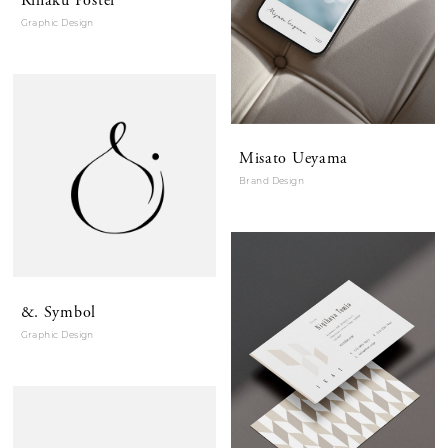
Rihaku Poster
Graphic Design
Misato Ueyama
Brand Design
&. Symbol
Graphic Design