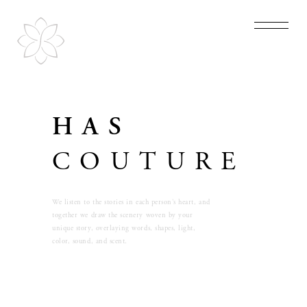
HAS
COUTURE
We listen to the stories in each person's heart, and
together we draw the scenery woven by your
unique story, overlaying words, shapes, light,
color, sound, and scent.